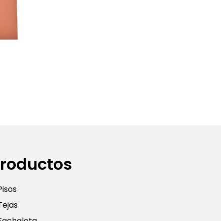
roductos
Pisos
Tejas
Fachaleta