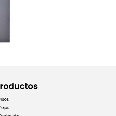
roductos
Pisos
Tejas
Fachaleta